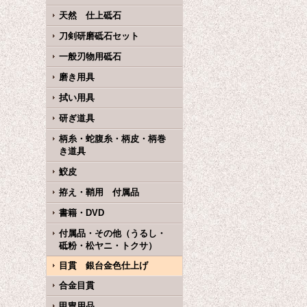
天然 仕上砥石
刀剣研磨砥石セット
一般刃物用砥石
磨き用具
拭い用具
研ぎ道具
柄糸・蛇腹糸・柄皮・柄巻
き道具
鮫皮
拵え・鞘用 付属品
書籍・DVD
付属品・その他（うるし・
砥粉・松ヤニ・トクサ）
目貫 銀台金色仕上げ
合金目貫
甲冑用品