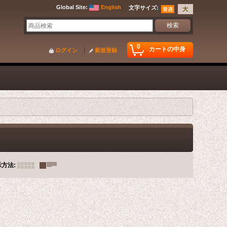
Global Site
:
English
文字サイズ
:
0
カートの中身
ログイン
新規登録
示方法
: