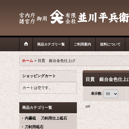
商品カテゴリ一覧
ご利用案内
送料について
ホーム
>
目貫 銀台金色仕上げ
ショッピングカート
目貫 銀台金色仕上
カートは空です。
表示数
:
0
件
商品カテゴリ一覧
内曇砥 刀剣用仕上砥石
刀剣用砥石