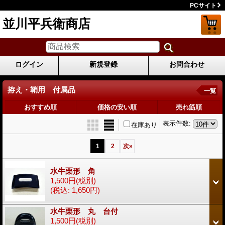
PCサイト
並川平兵衛商店
ログイン
新規登録
お問合わせ
拵え・鞘用 付属品
一覧
おすすめ順
価格の安い順
売れ筋順
表示件数
:
在庫あり
1
2
次
»
水牛栗形 角
1,500円
(税別)
(税込
:
1,650円)
水牛栗形 丸 台付
1,500円
(税別)