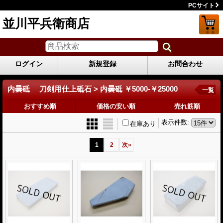
PCサイト
並川平兵衛商店
ログイン
新規登録
お問合わせ
内曇砥 刀剣用仕上砥石 > 内曇砥 ￥5000-￥25000
一覧
おすすめ順
価格の安い順
売れ筋順
表示件数
:
在庫あり
1
2
次
»