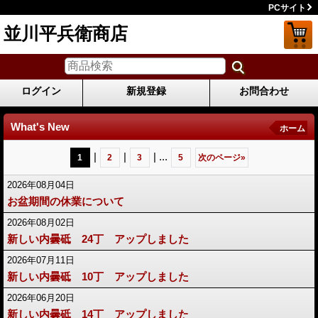
PCサイト
並川平兵衛商店
ログイン
新規登録
お問合わせ
What's New
ホーム
|
|
|
...
1
2
3
5
次のページ
»
2026年08月04日
お盆期間の休業について
2026年08月02日
新しい内曇砥 24丁 アップしました
2026年07月11日
新しい内曇砥 10丁 アップしました
2026年06月20日
新しい内曇砥 14丁 アップしました