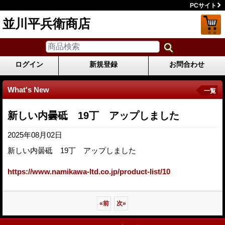
PCサイト
並川平兵衛商店
ログイン
新規登録
お問合わせ
What's New
一覧
新しい内曇砥 19丁 アップしました
2025年08月02日
新しい内曇砥 19丁 アップしました
https://www.namikawa-ltd.co.jp/product-list/10
«
前
次
»