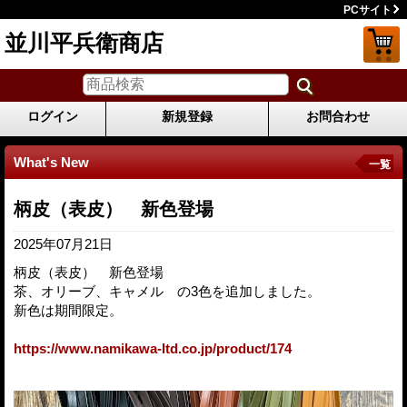
PCサイト
並川平兵衛商店
ログイン
新規登録
お問合わせ
What's New
一覧
柄皮（表皮） 新色登場
2025年07月21日
柄皮（表皮） 新色登場
茶、オリーブ、キャメル の3色を追加しました。
新色は期間限定。
https://www.namikawa-ltd.co.jp/product/174