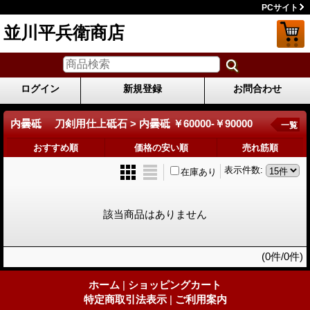
PCサイト
並川平兵衛商店
ログイン
新規登録
お問合わせ
内曇砥 刀剣用仕上砥石 > 内曇砥 ￥60000-￥90000
一覧
おすすめ順
価格の安い順
売れ筋順
表示件数
:
在庫あり
該当商品はありません
(0件/0件)
ホーム
|
ショッピングカート
特定商取引法表示
|
ご利用案内