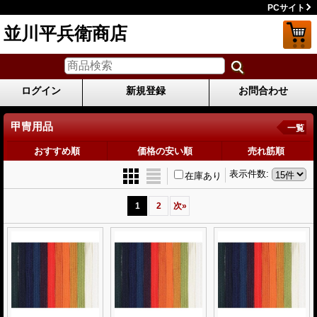
PCサイト
並川平兵衛商店
ログイン
新規登録
お問合わせ
甲冑用品
一覧
おすすめ順
価格の安い順
売れ筋順
表示件数
:
在庫あり
1
2
次
»