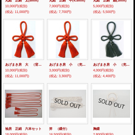
丸紐 正絹 太(8mm)
丸紐 正絹 中(4.5mm)
丸紐 正絹 細(3mm)
10,000円
(税別)
7,000円
(税別)
5,000円
(税別)
(税込
:
11,000円)
(税込
:
7,700円)
(税込
:
5,500円)
あげまき房 大 （背房用）
あげまき房 小 （兜、胸用） ￥3000
あげまき房 小 （兜、胸用） ￥4000
10,000円
(税別)
3,000円
(税別)
4,000円
(税別)
(税込
:
11,000円)
(税込
:
3,300円)
(税込
:
4,400円)
袖房 正絹 六本セット
笄 （鐶付）
胸鐶
18,000円
(税別)
16,500円
(税別)
2,800円
(税別)