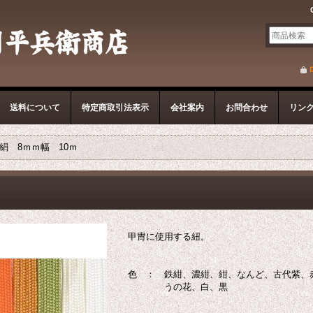
送料について
特定商取引法表示
会社案内
お問合わせ
リン
絹 8ｍｍ幅 10ｍ
甲冑に使用する紐。
色 ： 鉄紺、濃紺、紺、なんど、古代紫、
うの花、白、黒