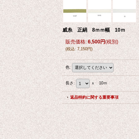
威糸 正絹 8ｍｍ幅 10ｍ
販売価格
:
6,500円
(税別)
(
税込
:
7,150円
)
色
:
長さ
:
ｘ 10ｍ
返品特約に関する重要事項