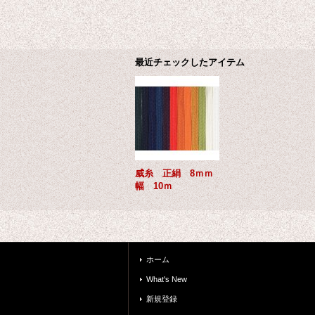
最近チェックしたアイテム
威糸 正絹 8ｍｍ
幅 10ｍ
ホーム
What's New
新規登録