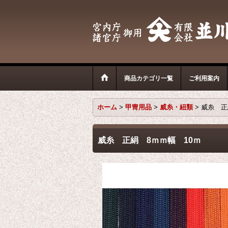
商品カテゴリ一覧
ご利用案内
ホーム
>
甲冑用品
>
威糸・紐類
>
威糸 正
威糸 正絹 8ｍｍ幅 10ｍ