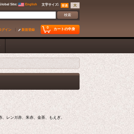
Global Site
:
English
文字サイズ
:
0
カートの中身
ログイン
新規登録
ク
赤、レンガ赤、朱赤、金茶、もえぎ、