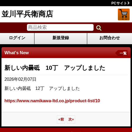
PCサイト
並川平兵衛商店
ログイン
新規登録
お問合わせ
What's New
一覧
新しい内曇砥 10丁 アップしました
2026年02月07日
新しい内曇砥 12丁 アップしました
https://www.namikawa-ltd.co.jp/product-list/10
«
前
次
»