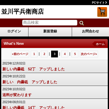
PCサイト
並川平兵衛商店
ログイン
新規登録
お問合わせ
What's New
ホーム
|
|
|
|
«
前のページ
1
2
3
4
5
次のページ
»
2023年12月02日
新しい内曇砥 52丁 アップしました
2023年10月22日
新しい 内曇砥 アップしました
2023年10月02日
送料が変わります
2023年09月01日
新しい内曇砥 14丁 アップしました