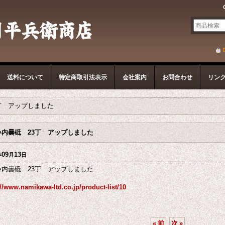
送料について
特定商取引法表示
会社案内
お問合わせ
リン
丁 アップしました
い内曇砥 23丁 アップしました
09
13
年
月
日
い内曇砥 23丁 アップしました
://www.namikawa-ltd.co.jp/product-list/10
«
前
次
»