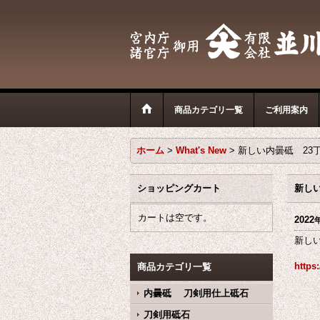
商品カテゴリ一覧
ご利用案内
ホーム
>
What's New
>
新しい内曇砥 23
ショッピングカート
新し
カートは空です。
2022
新し
https
商品カテゴリ一覧
内曇砥 刀剣用仕上砥石
刀剣用砥石