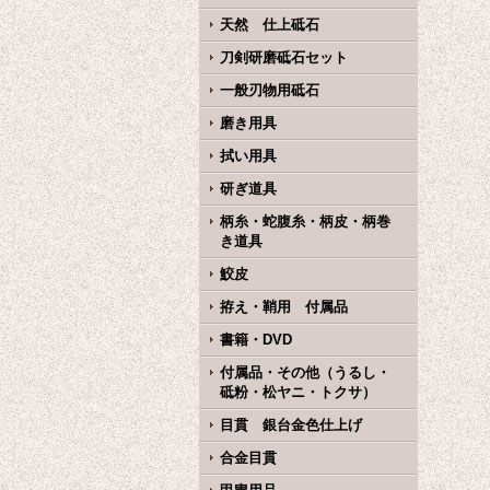
天然 仕上砥石
刀剣研磨砥石セット
一般刃物用砥石
磨き用具
拭い用具
研ぎ道具
柄糸・蛇腹糸・柄皮・柄巻
き道具
鮫皮
拵え・鞘用 付属品
書籍・DVD
付属品・その他（うるし・
砥粉・松ヤニ・トクサ）
目貫 銀台金色仕上げ
合金目貫