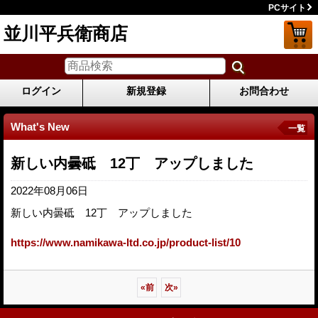
PCサイト
並川平兵衛商店
ログイン
新規登録
お問合わせ
What's New
一覧
新しい内曇砥 12丁 アップしました
2022年08月06日
新しい内曇砥 12丁 アップしました
https://www.namikawa-ltd.co.jp/product-list/10
«
前
次
»