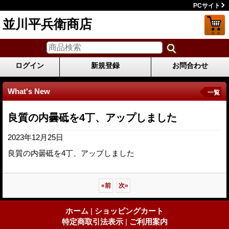
PCサイト
並川平兵衛商店
ログイン
新規登録
お問合わせ
What's New
一覧
良質の内曇砥を4丁、アップしました
2023年12月25日
良質の内曇砥を4丁、アップしました
«
前
次
»
ホーム
|
ショッピングカート
特定商取引法表示
|
ご利用案内