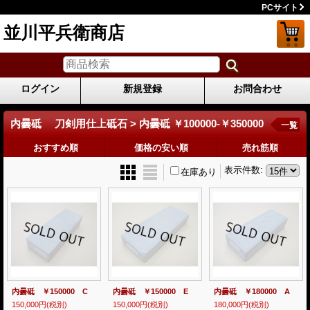
PCサイト
並川平兵衛商店
ログイン
新規登録
お問合わせ
内曇砥 刀剣用仕上砥石 > 内曇砥 ￥100000-￥350000
一覧
おすすめ順
価格の安い順
売れ筋順
表示件数
:
在庫あり
内曇砥 ￥150000 C
内曇砥 ￥150000 E
内曇砥 ￥180000 A
150,000円
(税別)
150,000円
(税別)
180,000円
(税別)