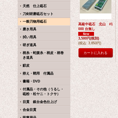
天然 仕上砥石
刀剣研磨砥石セット
一般刃物用砥石
高級中砥石 北山 #1
000 台無し
磨き用具
拭い用具
3,500円
(税別)
(
税込
:
3,850円
)
研ぎ道具
柄糸・蛇腹糸・柄皮・柄巻
き道具
鮫皮
拵え・鞘用 付属品
書籍・DVD
付属品・その他（うるし・
砥粉・松ヤニ・トクサ）
目貫 銀台金色仕上げ
合金目貫
甲冑用品