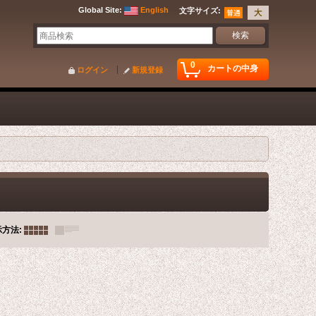
Global Site
:
English
文字サイズ
:
0
カートの中身
ログイン
新規登録
示方法
: