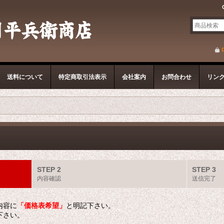
送料について
特定商取引法表示
会社案内
お問合わせ
リン
STEP 2
STEP 3
内容確認
送信完了
内容に
「価格表希望」
と明記下さい。
下さい。