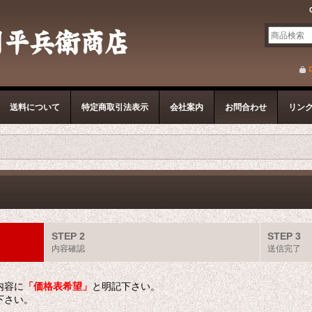
送料について
特定商取引法表示
会社案内
お問合わせ
リン
STEP 2
STEP 3
内容確認
送信完了
内容に
「価格表希望」
と明記下さい。
下さい。