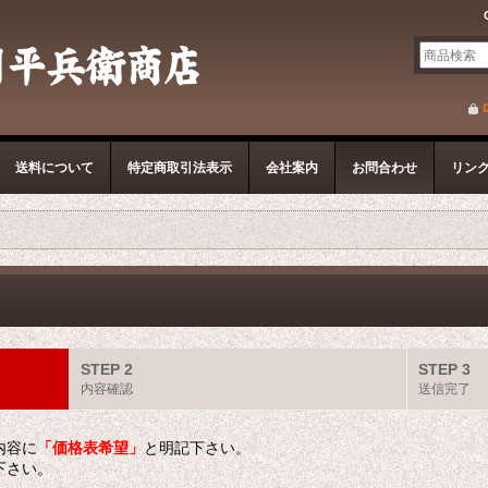
送料について
特定商取引法表示
会社案内
お問合わせ
リン
STEP 2
STEP 3
内容確認
送信完了
内容に
「価格表希望」
と明記下さい。
下さい。