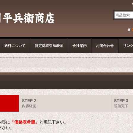
送料について
特定商取引法表示
会社案内
お問合わせ
リン
STEP 2
STEP 3
内容確認
送信完了
内容に
「価格表希望」
と明記下さい。
下さい。