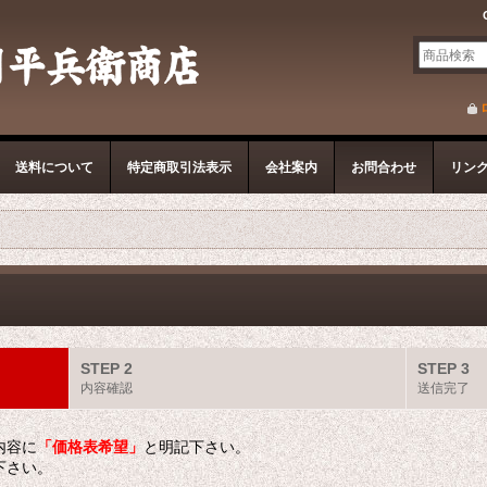
送料について
特定商取引法表示
会社案内
お問合わせ
リン
STEP 2
STEP 3
内容確認
送信完了
内容に
「価格表希望」
と明記下さい。
下さい。