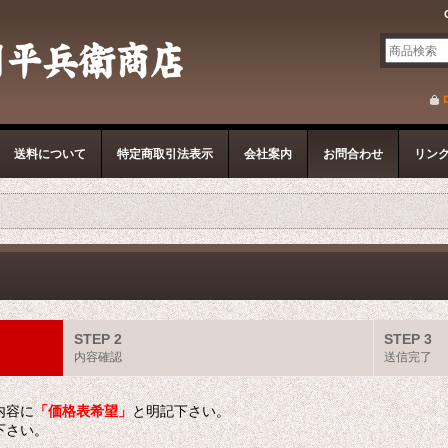
送料について
特定商取引法表示
会社案内
お問合わせ
リン
STEP 2
STEP 3
内容確認
送信完了
内容に
「価格表希望」
と明記下さい。
下さい。