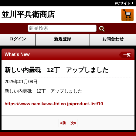
PCサイト
並川平兵衛商店
ログイン
新規登録
お問合わせ
What's New
一覧
新しい内曇砥 12丁 アップしました
2025年01月09日
新しい内曇砥 12丁 アップしました
https://www.namikawa-ltd.co.jp/product-list/10
«
前
次
»