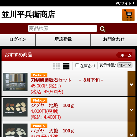
PCサイト
並川平兵衛商店
ログイン
新規登録
お問合わせ
おすすめ商品
ホーム
表示件数
:
在庫あり
刀剣研磨砥石セット － 8月下旬－
45,000円
(税別)
(税込
:
49,500円)
ジヅヤ 地艶 100ｇ
4,000円
(税別)
(税込
:
4,400円)
ハヅヤ 刃艶 100ｇ
4,000円
(税別)