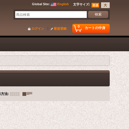
Global Site
:
English
文字サイズ
:
0
カートの中身
ログイン
新規登録
示方法
: