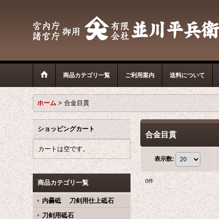
商品カテゴリ一覧
ご利用案内
送料について
ホーム
>
合金目貫
ショッピングカート
合金目貫
カートは空です。
表示数
:
0
件
商品カテゴリ一覧
内曇砥 刀剣用仕上砥石
刀剣用砥石