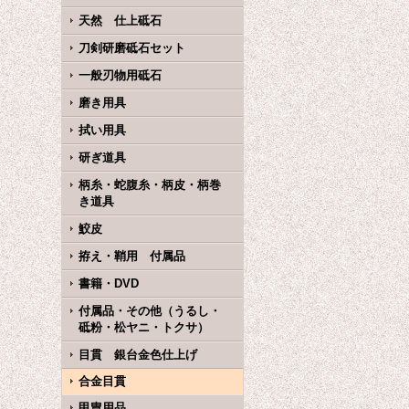
天然 仕上砥石
刀剣研磨砥石セット
一般刃物用砥石
磨き用具
拭い用具
研ぎ道具
柄糸・蛇腹糸・柄皮・柄巻
き道具
鮫皮
拵え・鞘用 付属品
書籍・DVD
付属品・その他（うるし・
砥粉・松ヤニ・トクサ）
目貫 銀台金色仕上げ
合金目貫
甲冑用品