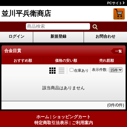
PCサイト
並川平兵衛商店
ログイン
新規登録
お問合わせ
合金目貫
一覧
おすすめ順
価格の安い順
売れ筋順
表示件数
:
在庫あり
該当商品はありません
(0件/0件)
ホーム
|
ショッピングカート
特定商取引法表示
|
ご利用案内