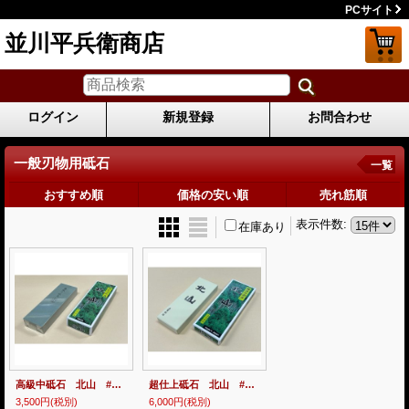
PCサイト
並川平兵衛商店
ログイン
新規登録
お問合わせ
一般刃物用砥石
一覧
おすすめ順
価格の安い順
売れ筋順
表示件数
:
在庫あり
高級中砥石 北山 #1000 台無し
超仕上砥石 北山 #8000 台無し
3,500円
(税別)
6,000円
(税別)