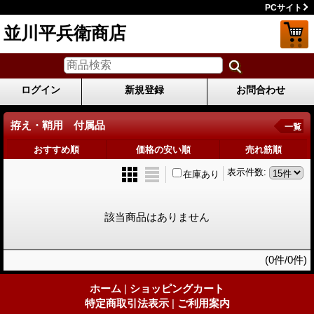
PCサイト
並川平兵衛商店
ログイン
新規登録
お問合わせ
拵え・鞘用 付属品
一覧
おすすめ順
価格の安い順
売れ筋順
表示件数
:
在庫あり
該当商品はありません
(0件/0件)
ホーム
|
ショッピングカート
特定商取引法表示
|
ご利用案内