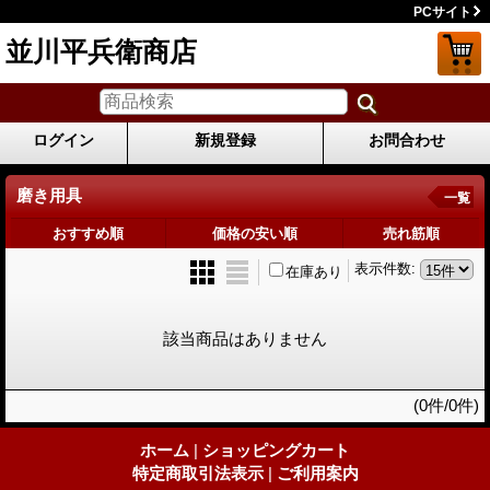
PCサイト
並川平兵衛商店
ログイン
新規登録
お問合わせ
磨き用具
一覧
おすすめ順
価格の安い順
売れ筋順
表示件数
:
在庫あり
該当商品はありません
(0件/0件)
ホーム
|
ショッピングカート
特定商取引法表示
|
ご利用案内