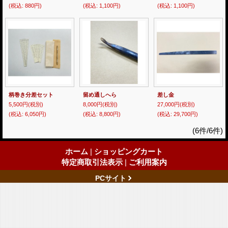
(税込
:
880円)
(税込
:
1,100円)
(税込
:
1,100円)
柄巻き分差セット
留め通しへら
差し金
5,500円
(税別)
8,000円
(税別)
27,000円
(税別)
(税込
:
6,050円)
(税込
:
8,800円)
(税込
:
29,700円)
(6件/6件)
ホーム
|
ショッピングカート
特定商取引法表示
|
ご利用案内
PCサイト