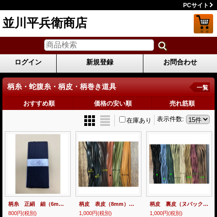
PCサイト
並川平兵衛商店
ログイン
新規登録
お問合わせ
柄糸・蛇腹糸・柄皮・柄巻き道具
一覧
おすすめ順
価格の安い順
売れ筋順
表示件数
:
在庫あり
柄糸 正絹 細（6mm） 黒 / 金茶/緑/鉄 1ｍ
柄皮 表皮（8mm） 1ｍ
柄皮 裏皮（ヌバック8mm） 1ｍ
800円
(税別)
1,000円
(税別)
1,000円
(税別)