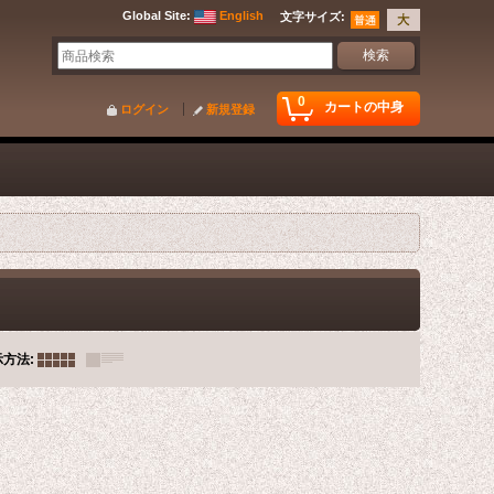
Global Site
:
English
文字サイズ
:
0
カートの中身
ログイン
新規登録
示方法
: