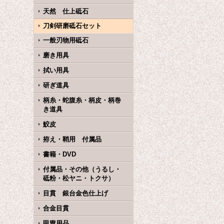
天然 仕上砥石
刀剣研磨砥石セット
一般刃物用砥石
磨き用具
拭い用具
研ぎ道具
柄糸・蛇腹糸・柄皮・柄巻
き道具
鮫皮
拵え・鞘用 付属品
書籍・DVD
付属品・その他（うるし・
砥粉・松ヤニ・トクサ）
目貫 銀台金色仕上げ
合金目貫
甲冑用品