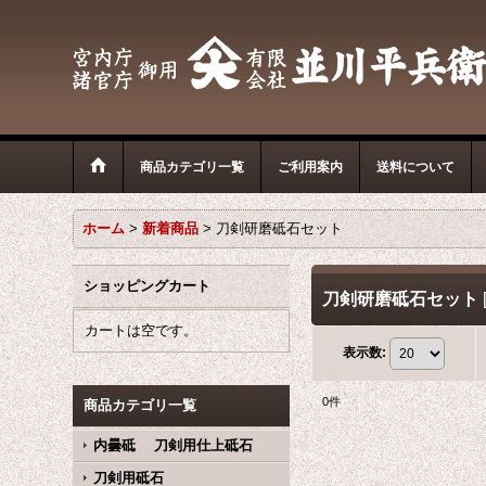
商品カテゴリ一覧
ご利用案内
送料について
ホーム
>
新着商品
>
刀剣研磨砥石セット
ショッピングカート
刀剣研磨砥石セット
カートは空です。
表示数
:
0
件
商品カテゴリ一覧
内曇砥 刀剣用仕上砥石
刀剣用砥石