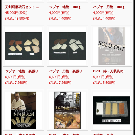
刀剣研磨砥石セット － 8月下旬－
ジヅヤ 地艶 100ｇ
ハヅヤ 刃艶 100ｇ
45,000円
(税別)
4,000円
(税別)
4,000円
(税別)
(税込
:
49,500円)
(税込
:
4,400円)
(税込
:
4,400円)
ジヅヤ 地艶 裏張り 仕上げ 100ｇ
ハヅヤ 刃艶 裏張り 仕上げ 100ｇ
DVD 拵・刀装具の美 高山一之の世界
6,600円
(税別)
6,600円
(税別)
5,000円
(税別)
(税込
:
7,260円)
(税込
:
7,260円)
(税込
:
5,500円)