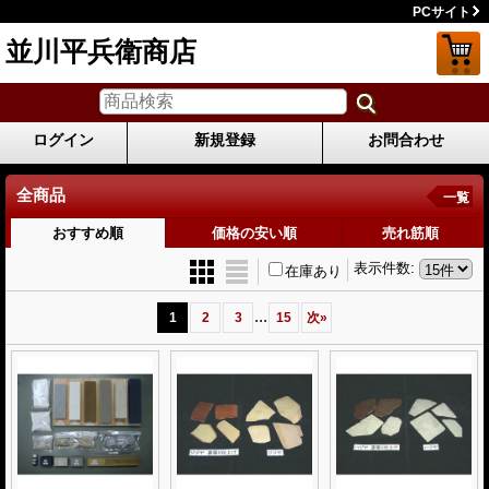
PCサイト
並川平兵衛商店
ログイン
新規登録
お問合わせ
全商品
一覧
おすすめ順
価格の安い順
売れ筋順
表示件数
:
在庫あり
...
1
2
3
15
次
»