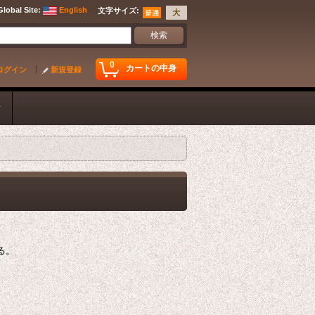
Global Site
:
English
文字サイズ
:
0
カートの中身
ログイン
新規登録
ク
る。