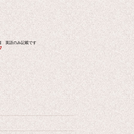
hing 英文書 英語のみ記載です
7