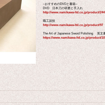
--おすすめのDVDと書籍--
DVD 日本刀の研磨と手入れ
http://www.namikawa-ltd.co.jp/product/244
職工談技
http://www.namikawa-ltd.co.jp/product/97
The Art of Japanese Sword Polis
https://www.namikawa-ltd.co.jp/product/10