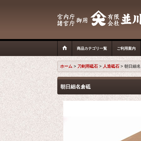
商品カテゴリ一覧
ご利用案内
ホーム
>
刀剣用砥石
>
人造砥石
>
朝日細
朝日細名倉砥