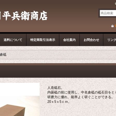
送料について
特定商取引法表示
会社案内
お問合わせ
リン
名倉砥
人造砥石。
内曇砥の前に使用し、中名倉砥の砥石目をと
研磨力に優れ、能率よく研ぐことができる。
20ｘ5ｘ5ｃｍ。