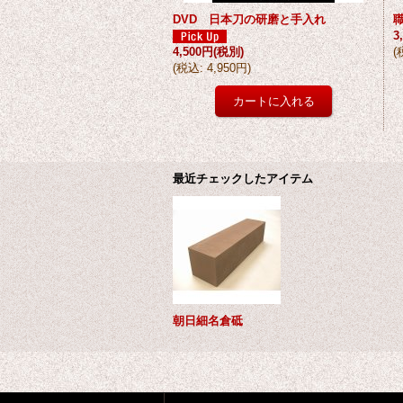
DVD 日本刀の研磨と手入れ
3
4,500円
(税別)
(
(
税込
:
4,950円
)
最近チェックしたアイテム
朝日細名倉砥