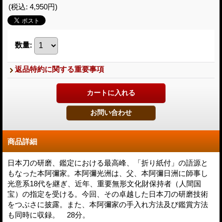
(税込
:
4,950円
)
数量
:
返品特約に関する重要事項
商品詳細
日本刀の研磨、鑑定における最高峰、「折り紙付」の語源と
もなった本阿彌家。本阿彌光洲は、父、本阿彌日洲に師事し
光意系18代を継ぎ、近年、重要無形文化財保持者（人間国
宝）の指定を受ける。今回、その卓越した日本刀の研磨技術
をつぶさに披露。また、本阿彌家の手入れ方法及び鑑賞方法
も同時に収録。 28分。