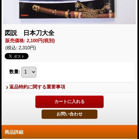
図説 日本刀大全
販売価格
:
2,100円
(税別)
(税込
:
2,310円
)
数量
:
返品特約に関する重要事項
商品詳細