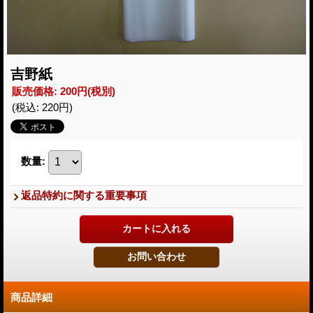
吉野紙
販売価格
:
200円
(税別)
(税込
:
220円
)
数量
:
返品特約に関する重要事項
商品詳細