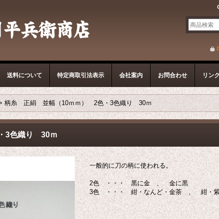
送料について
特定商取引法表示
会社案内
お問合わせ
リン
>
柄糸 正絹 並幅（10ｍｍ） 2色・3色織り 30ｍ
・3色織り 30ｍ
一般的に刀の柄に使われる。
2色 ・・・ 黒に金 、 金に黒
3色 ・・・ 紺・なんど・金茶 、 紺・