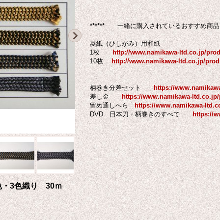
****** 一緒に購入されているおすすめ商品 *
菱紙（ひしがみ）用和紙
1枚
http://www.namikawa-ltd.co.jp/pro
10枚
http://www.namikawa-ltd.co.jp/prod
柄巻き分差セット
https://www.namikawa
差し金
https://www.namikawa-ltd.co.jp
留め通しへら
https://www.namikawa-ltd.c
DVD 日本刀・柄巻きのすべて
https://
・3色織り 30ｍ