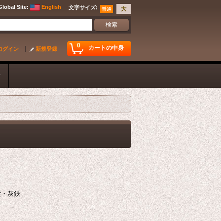
Global Site
:
English
文字サイズ
:
0
カートの中身
ログイン
新規登録
ク
紫・灰鉄