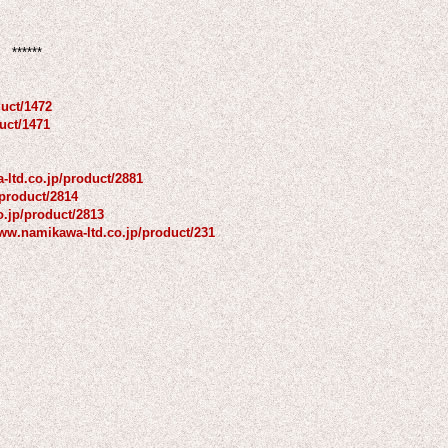
*****
duct/1472
uct/1471
-ltd.co.jp/product/2881
/product/2814
o.jp/product/2813
www.namikawa-ltd.co.jp/product/231