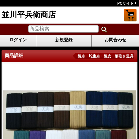
PCサイト
並川平兵衛商店
ログイン
新規登録
お問合わせ
商品詳細
柄糸・蛇腹糸・柄皮・柄巻き道具