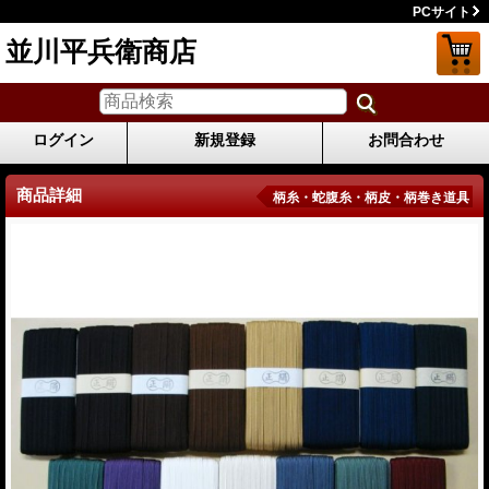
PCサイト
並川平兵衛商店
ログイン
新規登録
お問合わせ
商品詳細
柄糸・蛇腹糸・柄皮・柄巻き道具