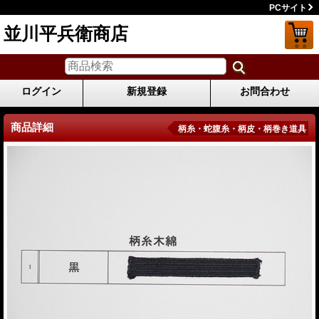
PCサイト
並川平兵衛商店
ログイン
新規登録
お問合わせ
商品詳細
柄糸・蛇腹糸・柄皮・柄巻き道具