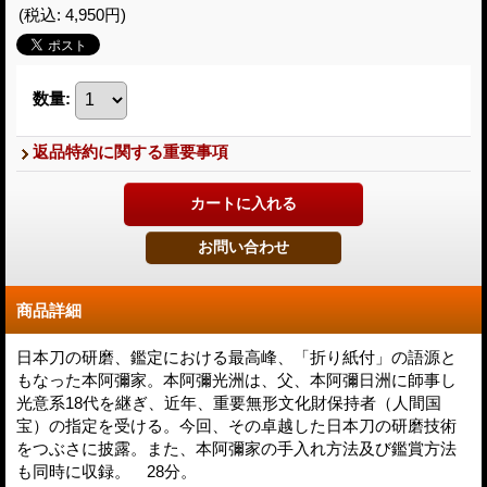
(税込
:
4,950円
)
数量
:
返品特約に関する重要事項
商品詳細
日本刀の研磨、鑑定における最高峰、「折り紙付」の語源と
もなった本阿彌家。本阿彌光洲は、父、本阿彌日洲に師事し
光意系18代を継ぎ、近年、重要無形文化財保持者（人間国
宝）の指定を受ける。今回、その卓越した日本刀の研磨技術
をつぶさに披露。また、本阿彌家の手入れ方法及び鑑賞方法
も同時に収録。 28分。