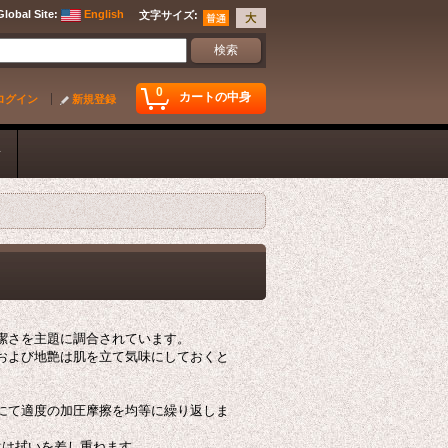
Global Site
:
English
文字サイズ
:
0
カートの中身
ログイン
新規登録
ク
潔さを主題に調合されています。
および地艶は肌を立て気味にしておくと
にて適度の加圧摩擦を均等に繰り返しま
位は拭いを差し重ねます。