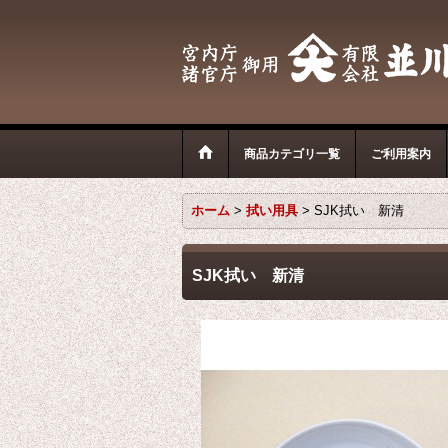
商品カテゴリ一覧
ご利用案内
ホーム
>
拭い用具
>
SJK拭い 新清
SJK拭い 新清