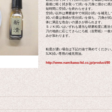
最後に軽く拭き取って拭いを刀身に僅かに残
短時間に空拭いを終わらせます。
空拭い以外は摩擦途中で何回か拭いを補充し
拭いの量は巻綿が充分拭いを保ち、刀身が拭
体に満足な色合いの濃さが得られます。
ＳＪＫ拭いはいずれも適当な研磨粒度に配合
刀の地鉄に応じてさらにろ紙（吉野紙）一枚
みが加わります。
粘度が濃い場合は下記の油で薄めてください
SJK拭い専用の補充用油。
http://www.namikawa-ltd.co.jp/product/80