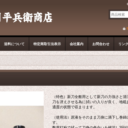
送料について
特定商取引法表示
会社案内
お問合わせ
リン
（特色）新刀全般用として新刀の力強さと清
刀を冴えさせる為に拭いの入りが良く、地砥
適度の状態で収まります。
（使用法）原液をそのまま刀身に滴下し巻綿
す。
数度打粉で拭って刀身の色合いを確認し3回