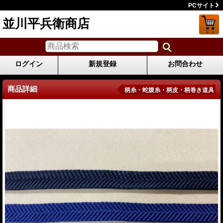
PCサイト
並川平兵衛商店
ログイン
新規登録
お問合わせ
商品詳細
柄糸・蛇腹糸・柄皮・柄巻き道具