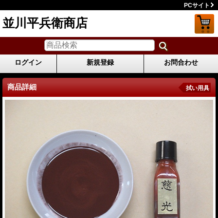
PCサイト
並川平兵衛商店
ログイン
新規登録
お問合わせ
商品詳細
拭い用具