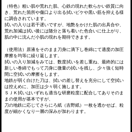
（特色）粗い肌や荒れた肌、心鉄の現れた軟らかい鉄質に向
き、荒れた箇所や傷口より出る拭いビケや黒い筋を抑える様
に調合されています。
拭いの入りは若干遅いですが、地艶をかけた肌の出具合や、
荒れ加減は拭い後には随分と落ち着いた色合いに仕上がり、
肌の中に沈んだ小肌の現れを期待できます。
（使用法）原液をそのまま刀身に滴下し巻綿にて適度の加圧
摩擦を均等に繰り返します。
拭いの入り加減をみては、数度拭いを差し重ね、最終的には
新しい巻綿でもって刀身に微量の拭いを残し、少々強く短時
間に空拭いの摩擦をします。
地鉄が弱く白けた刀は、拭いの差し替えを充分にして空拭い
は控えめに、加圧は少々弱く施します。
ＳＪＫ拭いはいずれも適当な研磨粒度に配合してありそのま
まの使用が基本ですが、
刀の地鉄に応じてさらにろ紙（吉野紙）一枚を透かせば、粒
度が細かくなり一層の深みが加わります。