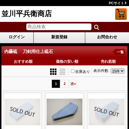
PCサイト
並川平兵衛商店
ログイン
新規登録
お問合わせ
内曇砥 刀剣用仕上砥石
一覧
おすすめ順
価格の安い順
売れ筋順
表示件数
:
在庫あり
1
2
次
»