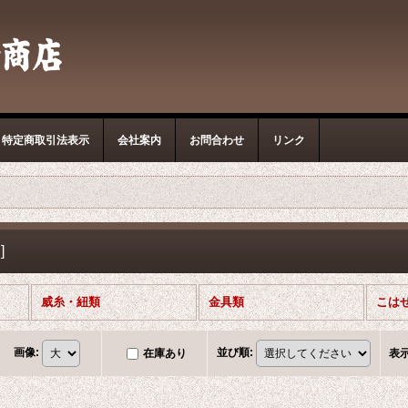
特定商取引法表示
会社案内
お問合わせ
リンク
品
]
威糸・紐類
金具類
こは
画像
:
並び順
:
在庫あり
表