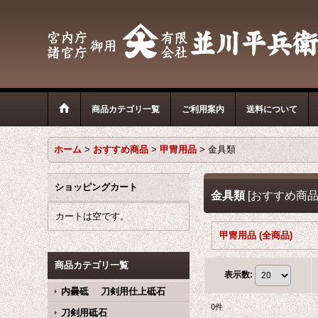
商品カテゴリ一覧
ご利用案内
送料について
ホーム
>
おすすめ商品
>
甲冑用品
>
金具類
ショッピングカート
金具類
[
おすすめ商
カートは空です。
甲冑用品 (全商品)
商品カテゴリ一覧
表示数
:
内曇砥 刀剣用仕上砥石
0
件
刀剣用砥石