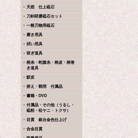
天然 仕上砥石
刀剣研磨砥石セット
一般刃物用砥石
磨き用具
拭い用具
研ぎ道具
柄糸・蛇腹糸・柄皮・柄巻
き道具
鮫皮
拵え・鞘用 付属品
書籍・DVD
付属品・その他（うるし・
砥粉・松ヤニ・トクサ）
目貫 銀台金色仕上げ
合金目貫