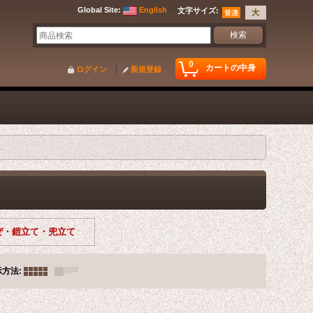
Global Site
:
English
文字サイズ
:
0
カートの中身
ログイン
新規登録
ぜ・鎧立て・兜立て
示方法
: