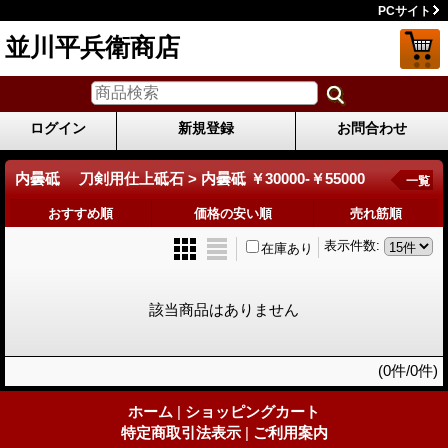
PCサイト
並川平兵衛商店
ログイン
新規登録
お問合わせ
内曇砥 刀剣用仕上砥石 > 内曇砥 ￥30000-￥55000
一覧
おすすめ順
価格の安い順
売れ筋順
表示件数
:
在庫あり
該当商品はありません
(0件/0件)
ホーム
|
ショッピングカート
特定商取引法表示
|
ご利用案内