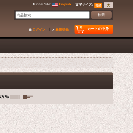
Global Site
:
English
文字サイズ
:
0
カートの中身
ログイン
新規登録
示方法
: