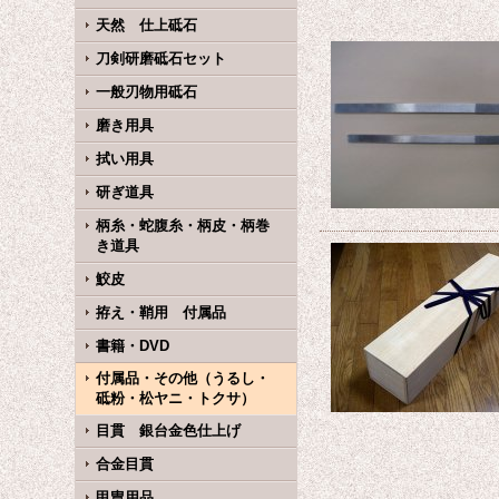
天然 仕上砥石
刀剣研磨砥石セット
一般刃物用砥石
磨き用具
拭い用具
研ぎ道具
柄糸・蛇腹糸・柄皮・柄巻
き道具
鮫皮
拵え・鞘用 付属品
書籍・DVD
付属品・その他（うるし・
砥粉・松ヤニ・トクサ）
目貫 銀台金色仕上げ
合金目貫
甲冑用品