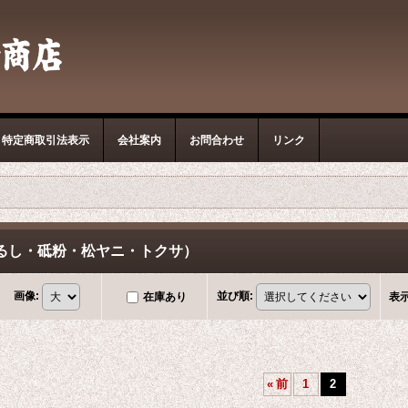
特定商取引法表示
会社案内
お問合わせ
リンク
るし・砥粉・松ヤニ・トクサ）
画像
:
並び順
:
在庫あり
表
«
前
1
2