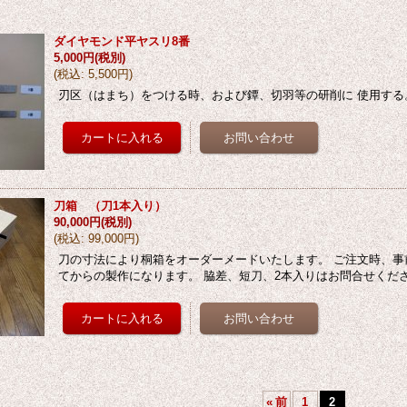
ダイヤモンド平ヤスリ8番
5,000円
(税別)
(
税込
:
5,500円
)
刃区（はまち）をつける時、および鐔、切羽等の研削に 使用する
刀箱 （刀1本入り）
90,000円
(税別)
(
税込
:
99,000円
)
刀の寸法により桐箱をオーダーメードいたします。 ご注文時、事
てからの製作になります。 脇差、短刀、2本入りはお問合せくだ
«
前
1
2