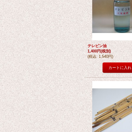
テレピン油
1,400円
(税別)
(
税込
:
1,540円
)