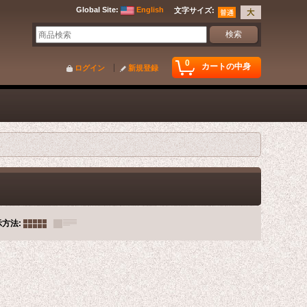
Global Site
:
English
文字サイズ
:
0
カートの中身
ログイン
新規登録
示方法
: