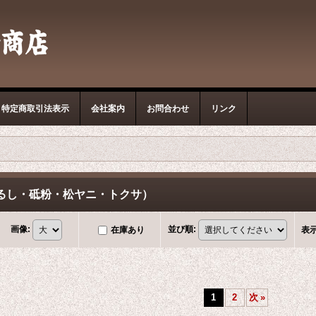
特定商取引法表示
会社案内
お問合わせ
リンク
るし・砥粉・松ヤニ・トクサ）
画像
:
並び順
:
在庫あり
表
1
2
次
»