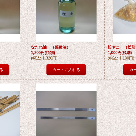
なたね油 （菜種油）
松ヤニ （松脂
1,200円
(税別)
1,000円
(税別)
(
税込
:
1,320円
)
(
税込
:
1,100円
)