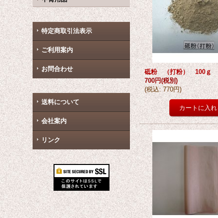
特定商取引法表示
ご利用案内
お問合わせ
砥粉 （打粉） 100ｇ
700円
(税別)
(
税込
:
770円
)
送料について
会社案内
リンク