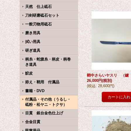
天然 仕上砥石
刀剣研磨砥石セット
一般刃物用砥石
磨き用具
拭い用具
研ぎ道具
柄糸・蛇腹糸・柄皮・柄巻
き道具
鮫皮
鞘中さらいヤスリ （鑢
26,000円
(税別)
拵え・鞘用 付属品
(
税込
:
28,600円
)
書籍・DVD
付属品・その他（うるし・
砥粉・松ヤニ・トクサ）
目貫 銀台金色仕上げ
合金目貫
甲冑用品