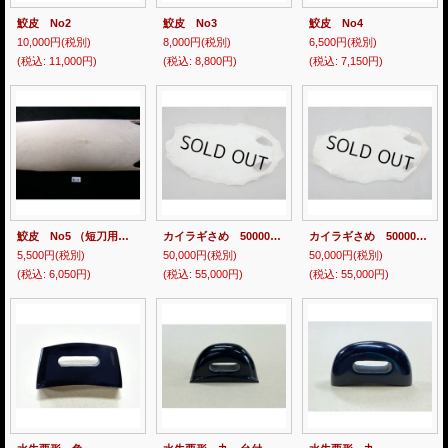
鮫皮 No2
鮫皮 No3
鮫皮 No4
10,000円
(税別)
8,000円
(税別)
6,500円
(税別)
(税込
:
11,000円)
(税込
:
8,800円)
(税込
:
7,150円)
鮫皮 No5 （短刀用 または 脇差用）
カイラギさめ 50000 Ａ
カイラギさめ 50000 Ｂ
5,500円
(税別)
50,000円
(税別)
50,000円
(税別)
(税込
:
6,050円)
(税込
:
55,000円)
(税込
:
55,000円)