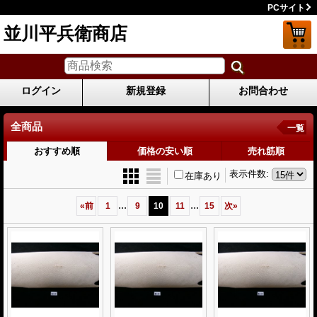
PCサイト
並川平兵衛商店
ログイン
新規登録
お問合わせ
全商品
一覧
おすすめ順
価格の安い順
売れ筋順
表示件数
:
在庫あり
...
...
«
前
1
9
10
11
15
次
»